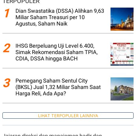
TERPOPULER
A
I
S
V
1
Dian Swastatika (DSSA) Alihkan 9,63
K
E
E
Miliar Saham Treasuri per 10
M
Agustus, Saham Naik
E
N
T
E
2
IHSG Berpeluang Uji Level 6.400,
R
I
Simak Rekomendasi Saham TPIA,
A
CDIA, DSSA hingga BACH
N
L
E
S
3
Pemegang Saham Sentul City
T
(BKSL) Jual 1,32 Miliar Saham Saat
A
R
Harga Reli, Ada Apa?
I
KANAL
LIHAT TERPOPULER LAINNYA
P
I
U
M
Jajaran direksi dan manajemen hadir dan