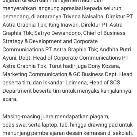
S
A
A
G
menyerahkan langsung apresiasi kepada seluruh
T
E
pemenang, di antaranya Trivena Nalsalita, Direktur PT
D
S
A
Astra Graphia Tbk; King Iriawan, Direktur PT Astra
T
A
Graphia Tbk; Satryo Dewandono, Chief of Business
K
L
Strategy & Development and Corporate
O
I
Communications PT Astra Graphia Tbk; Andhita Putri
N
P
T
S
Ayuni, Dept. Head of Corporate Communications PT
A
U
N
S
Astra Graphia Tbk. Turut hadir juga Dony Kozara,
T
V
Marketing Communication & GC Business Dept. Head
beserta tim, dan Iskandar Leimena, Head of SCS
JARINGAN
Department beserta tim untuk menyaksikan jalannya
acara.
K
P
O
R
N
E
Masing-masing juara mendapatkan piagam,
T
S
A
S
beasiswa, serta laptop, tab, hingga drawing pad untuk
N
R
menunjang pembelajaran desain kemasan di sekolah.
A
E