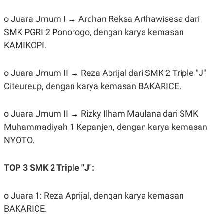
R
T
I
o Juara Umum I → Ardhan Reksa Arthawisesa dari
S
I
SMK PGRI 2 Ponorogo, dengan karya kemasan
N
G
KAMIKOPI.
K
G
M
o Juara Umum II → Reza Aprijal dari SMK 2 Triple "J"
E
Citeureup, dengan karya kemasan BAKARICE.
D
I
A
.
o Juara Umum II → Rizky Ilham Maulana dari SMK
I
Muhammadiyah 1 Kepanjen, dengan karya kemasan
D
NYOTO.
SITEMAP
PROFILE
TERM
TOP 3 SMK 2 Triple "J":
OF
USE
PEDOMAN
o Juara 1: Reza Aprijal, dengan karya kemasan
PEMBERITAAN
SIBER
BAKARICE.
PRIVACY