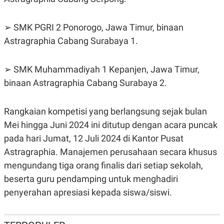
N
S
E
E
W
R
➢ SMK PGRI 2 Ponorogo, Jawa Timur, binaan
S
E
Astragraphia Cabang Surabaya 1.
S
M
E
O
T
N
U
I
➢ SMK Muhammadiyah 1 Kepanjen, Jawa Timur,
P
A
binaan Astragraphia Cabang Surabaya 2.
A
K
D
I
V
L
Rangkaian kompetisi yang berlangsung sejak bulan
A
S
Mei hingga Juni 2024 ini ditutup dengan acara puncak
K
O
pada hari Jumat, 12 Juli 2024 di Kantor Pusat
R
P
Astragraphia. Manajemen perusahaan secara khusus
O
mengundang tiga orang finalis dari setiap sekolah,
R
A
beserta guru pendamping untuk menghadiri
S
I
penyerahan apresiasi kepada siswa/siswi.
K
N
I
A
L
T