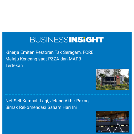
Kinerja Emiten Restoran Tak Seragam, FORE
Melaju Kencang saat PZZA dan MAPB
Tertekan
Net Sell Kembali Lagi, Jelang Akhir Pekan,
Simak Rekomendasi Saham Hari Ini