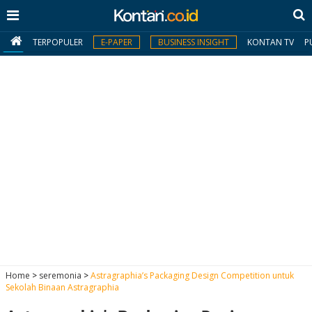
TERPOPULER
E-PAPER
BUSINESS INSIGHT
KONTAN TV
P
MY
KONTAN
Daftar
Masuk
BERITA
I
N
N
A
Home
>
seremonia
>
Astragraphia’s Packaging Design Competition untuk
V
S
Sekolah Binaan Astragraphia
E
I
S
O
T
N