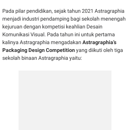
E
E
H
S
A
T
Pada pilar pendidikan, sejak tahun 2021 Astragraphia
T
Y
menjadi industri pendamping bagi sekolah menengah
A
L
N
E
kejuruan dengan kompetisi keahlian Desain
E
A
Komunikasi Visual. Pada tahun ini untuk pertama
N
N
G
A
kalinya Astragraphia mengadakan
Astragraphia’s
L
L
Packaging Design Competition
I
I
yang diikuti oleh tiga
S
S
sekolah binaan Astragraphia yaitu:
H
I
S
E
K
X
O
E
L
C
O
U
M
T
I
V
E
C
O
R
N