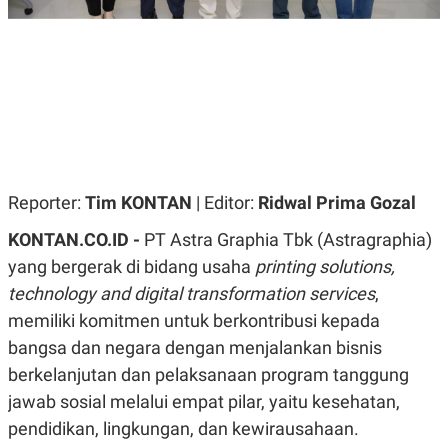
R
G
S
I
O
O
N
N
A
A
L
L
F
I
N
A
N
C
Reporter:
Tim KONTAN
| Editor:
Ridwal Prima Gozal
E
Y
C
KONTAN.CO.ID -
PT Astra Graphia Tbk (Astragraphia)
A
A
N
R
yang bergerak di bidang usaha
printing solutions,
G
I
technology and digital transformation services
,
T
T
E
A
memiliki komitmen untuk berkontribusi kepada
R
H
.
U
bangsa dan negara dengan menjalankan bisnis
.
berkelanjutan dan pelaksanaan program tanggung
.
jawab sosial melalui empat pilar, yaitu kesehatan,
K
L
E
I
pendidikan, lingkungan, dan kewirausahaan.
S
F