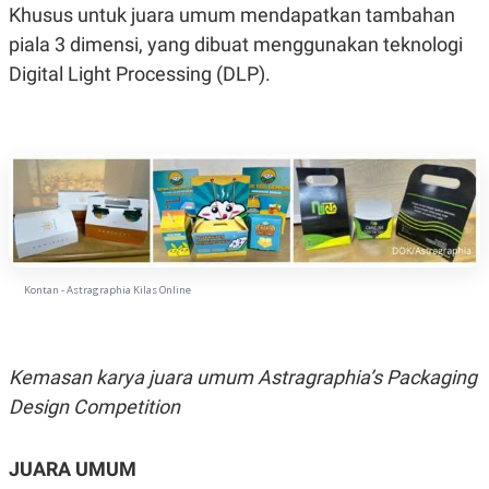
C
L
Khusus untuk juara umum mendapatkan tambahan
A
E
D
A
piala 3 dimensi, yang dibuat menggunakan teknologi
E
S
Digital Light Processing (DLP).
M
E
Y
.
I
D
L
K
A
I
N
N
G
E
G
R
A
J
N
A
A
E
Kontan - Astragraphia Kilas Online
N
M
C
I
E
T
T
E
A
N
Kemasan karya juara umum Astragraphia’s Packaging
K
Design Competition
E
A
P
D
A
V
P
E
JUARA UMUM
E
R