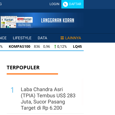
G
LOGIN
DAFTAR
NCE
LIFESTYLE
DATA
LAINNYA
KOMPAS100
836 0,96
LQ45
634 -0,07
0,12%
-0,01%
KOMPAS100
836 0,96
LQ45
634 -0,07
0,12%
-0,01%
LQ45
634 -0,07
ISSI
219 -0,38
IDX30
-0,01%
-0,17%
TERPOPULER
1
Laba Chandra Asri
(TPIA) Tembus US$ 283
Juta, Sucor Pasang
Target di Rp 6.200