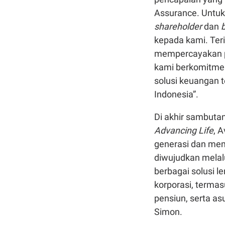
Assurance. Untuk
shareholder
dan
b
kepada kami. Ter
mempercayakan pe
kami berkomitmen
solusi keuangan 
Indonesia”.
Di akhir sambuta
Advancing Life
, 
generasi dan mem
diwujudkan melalu
berbagai solusi 
korporasi, termas
pensiun, serta as
Simon.