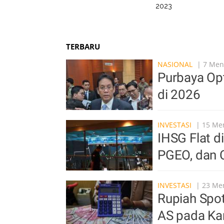
2023
TERBARU
NASIONAL
| 7 Meni
Purbaya Op
di 2026
INVESTASI
| 15 Men
IHSG Flat d
PGEO, dan 
INVESTASI
| 23 Men
Rupiah Spo
AS pada Ka