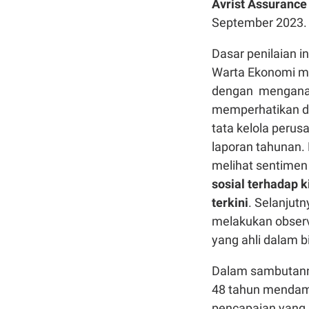
Avrist Assuranc
September 2023.
Dasar penilaian in
Warta Ekonomi me
dengan mengana
memperhatikan da
tata kelola perus
laporan tahunan.
melihat sentimen
sosial terhadap 
terkini
. Selanjut
melakukan observa
yang ahli dalam 
Dalam sambutanny
48 tahun mendamp
pencapaian yang 