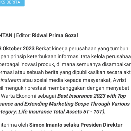
KS BERITA
ONTAN
| Editor:
Ridwal Prima Gozal
3 Oktober 2023
Berkat kinerja perusahaan yang tumbuh
apan prinsip keterbukaan informasi tata kelola perusahaa
berbagai inovasi produk, di mana semuanya disampaika
rmasi atau sebuah berita yang dipublikasikan secara akt
instream
atau sosial media kepada masyarakat, Avrist
sil mengukir prestasi membanggakan dengan menyabet
i Warta Ekonomi sebagai
Best Insurance 2023 with Top
mance and Extending Marketing Scope Through Various
tegory: Life Insurance Total Assets 5T - 10T).
diterima oleh
Simon Imanto selaku Presiden Direktur