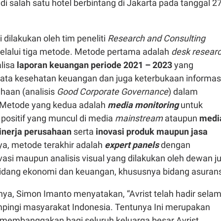
e
di salah satu hotel berbintang di Jakarta pada tanggal 2
i dilakukan oleh tim peneliti
Research and Consulting
lalui tiga metode. Metode pertama adalah
desk resear
lisa
laporan keuangan periode 2021 – 2023
yang
ta kesehatan keuangan dan juga keterbukaan informas
ahaan (analisis
Good Corporate Governance
) dalam
 Metode yang kedua adalah
media monitoring
untuk
 positif yang muncul di media
mainstream
ataupun
medi
kinerja perusahaan
serta
inovasi produk maupun jasa
nya, metode terakhir adalah
expert panels
dengan
si maupun analisis visual yang dilakukan oleh dewan ju
bidang ekonomi dan keuangan, khususnya bidang asurans
a, Simon Imanto menyatakan, “Avrist telah hadir sela
ingi masyarakat Indonesia. Tentunya Ini merupakan
membanggakan bagi seluruh keluarga besar Avrist