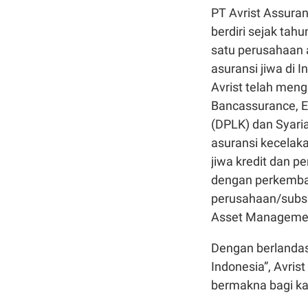
PT Avrist Assuran
berdiri sejak tah
satu perusahaan 
asuransi jiwa di 
Avrist telah meng
Bancassurance, 
(DPLK) dan Syari
asuransi kecelaka
jiwa kredit dan p
dengan perkemban
perusahaan/subsid
Asset Manageme
Dengan berlandask
Indonesia”, Avri
bermakna bagi ka