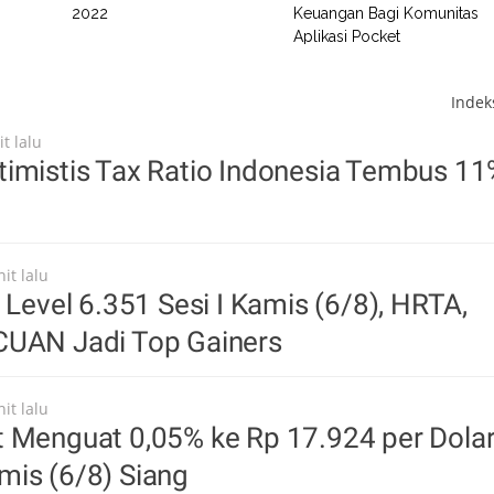
2022
Keuangan Bagi Komunitas
Aplikasi Pocket
Inde
t lalu
timistis Tax Ratio Indonesia Tembus 1
it lalu
i Level 6.351 Sesi I Kamis (6/8), HRTA,
CUAN Jadi Top Gainers
it lalu
t Menguat 0,05% ke Rp 17.924 per Dola
mis (6/8) Siang