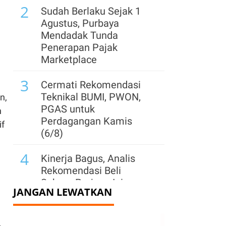
2
Sudah Berlaku Sejak 1
Agustus, Purbaya
Mendadak Tunda
Penerapan Pajak
Marketplace
3
Cermati Rekomendasi
Teknikal BUMI, PWON,
n,
PGAS untuk
n
Perdagangan Kamis
if
(6/8)
4
Kinerja Bagus, Analis
Rekomendasi Beli
Saham Prajogo Ini
JANGAN LEWATKAN
dengan Target Harga 3x
Lipat