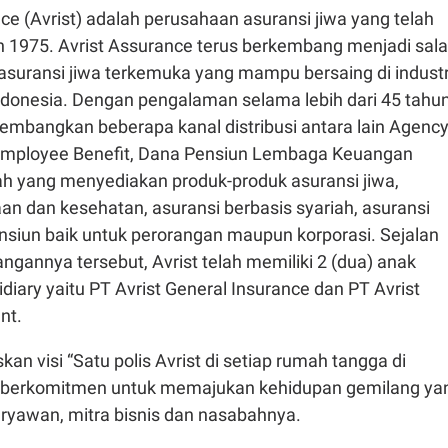
ce (Avrist) adalah perusahaan asuransi jiwa yang telah
un 1975. Avrist Assurance terus berkembang menjadi sal
asuransi jiwa terkemuka yang mampu bersaing di industr
Indonesia. Dengan pengalaman selama lebih dari 45 tahun
embangkan beberapa kanal distribusi antara lain Agency
Employee Benefit, Dana Pensiun Lembaga Keuangan
ah yang menyediakan produk-produk asuransi jiwa,
an dan kesehatan, asuransi berbasis syariah, asuransi
ensiun baik untuk perorangan maupun korporasi. Sejalan
gannya tersebut, Avrist telah memiliki 2 (dua) anak
iary yaitu PT Avrist General Insurance dan PT Avrist
nt.
an visi “Satu polis Avrist di setiap rumah tangga di
st berkomitmen untuk memajukan kehidupan gemilang ya
ryawan, mitra bisnis dan nasabahnya.