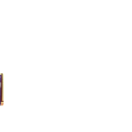
Positif, Simak Prospek di
Semester II-2026
17
Resmi Berganti, Arab
Saudi Kuasai EA Sports
dengan Modal Hampir Rp
1.000 Triliun
18
Alfamart (AMRT) Raih
Kenaikan Pendapatan &
Laba pada Semester I-
2026, Cek Prospeknya
19
Asing Net Sell Saat IHSG
Menguat ke 6.351, Cek
Saham yang Banyak
Dijual, Rabu (5/8)