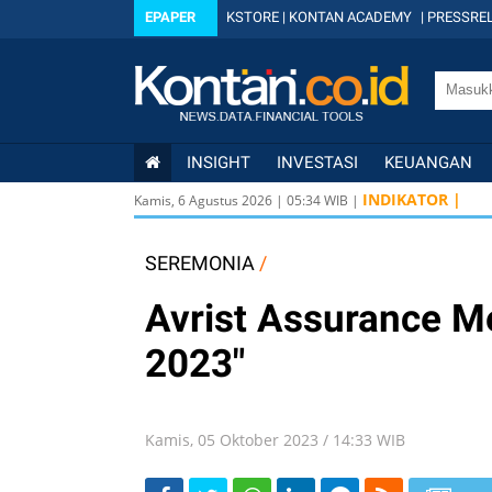
EPAPER
KSTORE
|
KONTAN ACADEMY
|
PRESSREL
INSIGHT
INVESTASI
KEUANGAN
INDIKATOR |
Kamis, 6 Agustus 2026
|
05
:
34
WIB |
SEREMONIA
/
Avrist Assurance M
2023"
Kamis, 05 Oktober 2023 / 14:33 WIB