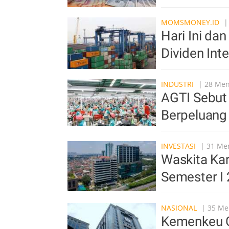
MOMSMONEY.ID
|
Hari Ini da
Dividen Int
INDUSTRI
| 28 Meni
AGTI Sebut I
Berpeluang
INVESTASI
| 31 Men
Waskita Kar
Semester I
NASIONAL
| 35 Men
Kemenkeu Ca