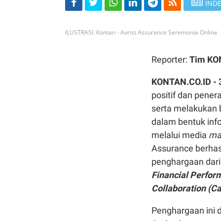
INDE
ILUSTRASI. Kontan - Avrist Assurance Seremonia Online
Reporter:
Tim K
KONTAN.CO.ID - 
positif dan pener
serta melakukan 
dalam bentuk info
melalui media
ma
Assurance berha
penghargaan dar
Financial Perfor
Collaboration (Ca
Penghargaan ini 