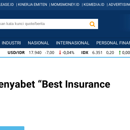
EASE.ID
|
KINERJA EMITEN
|
MOMSMONEY.ID
|
KGMEDIA.ID
|
ADVERTISIN
INDUSTRI
NASIONAL
INTERNASIONAL
PERSONAL FINA
USD/IDR
17.940 -7,00
IDX
6.351 0,20
-0,04%
0,00%
USD/IDR
17.940 -7,00
IDX
6.351 0,20
-0,04%
0,00%
IDX
6.351 0,20
KOMPAS100
836 0,96
0,00%
0,12%
enyabet “Best Insurance