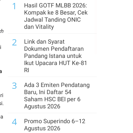
5
7
1
Resmi! Free Float Saham
Hasil GOTF MLBB 2026:
Prajogo Pangestu Ini
Kompak ke 8 Besar, Cek
Melewati Batas Minimal
Jadwal Tanding ONIC
MSCI
dan Vitality
ch
6
2
IHSG Berpeluang
Link dan Syarat
Menguat pada Kamis
i
Dokumen Pendaftaran
(6/8), Ini Kata Analis
Pandang Istana untuk
Ikut Upacara HUT Ke-81
7
Proyeksi Laba & Target
RI
a
Harga Astra (ASII)
3
Dikerek Naik Usai Rilis
Ada 3 Emiten Pendatang
Lapkeu Semester I
Baru, Ini Daftar 54
ri
Saham HSC BEI per 6
8
i.
Rupiah Berpotensi
Agustus 2026
Terkoreksi Kamis (6/8),
ma
4
Ini Proyeksi
Promo Superindo 6–12
Pergerakannya
Agustus 2026