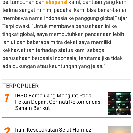
pertumbuhan dan
ekspansi
kami, bantuan yang kami
C
L
A
E
terima sangat minim, padahal kami bisa benar-benar
D
A
E
S
membawa nama Indonesia ke panggung global," ujar
M
E
Y
.
Terpilowski. "Untuk membawa perusahaan ini ke
I
tingkat global, saya membutuhkan pendanaan lebih
D
lanjut dan beberapa mitra dekat saya memiliki
L
K
A
I
kekhawatiran terhadap status kami sebagai
N
N
G
E
perusahaan berbasis Indonesia, terutama jika tidak
G
R
ada dukungan atau keuntungan yang jelas."
A
J
N
A
A
E
N
M
TERPOPULER
C
I
E
T
1
T
E
IHSG Berpeluang Menguat Pada
A
N
Pekan Depan, Cermati Rekomendasi
K
Saham Berikut
E
A
P
D
A
V
P
E
2
Iran: Kesepakatan Selat Hormuz
E
R