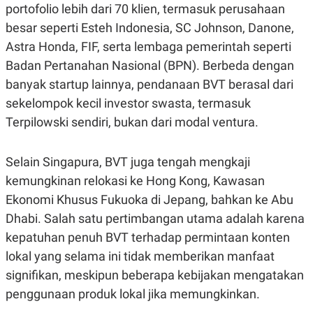
portofolio lebih dari 70 klien, termasuk perusahaan
N
S
E
E
besar seperti Esteh Indonesia, SC Johnson, Danone,
W
R
Astra Honda, FIF, serta lembaga pemerintah seperti
S
E
S
M
Badan Pertanahan Nasional (BPN). Berbeda dengan
E
O
T
N
banyak startup lainnya, pendanaan BVT berasal dari
U
I
sekelompok kecil investor swasta, termasuk
P
A
Terpilowski sendiri, bukan dari modal ventura.
A
K
D
I
V
L
A
Selain Singapura, BVT juga tengah mengkaji
S
K
kemungkinan relokasi ke Hong Kong, Kawasan
O
Ekonomi Khusus Fukuoka di Jepang, bahkan ke Abu
R
P
Dhabi. Salah satu pertimbangan utama adalah karena
O
R
kepatuhan penuh BVT terhadap permintaan konten
A
lokal yang selama ini tidak memberikan manfaat
S
I
signifikan, meskipun beberapa kebijakan mengatakan
K
N
penggunaan produk lokal jika memungkinkan.
I
A
L
T