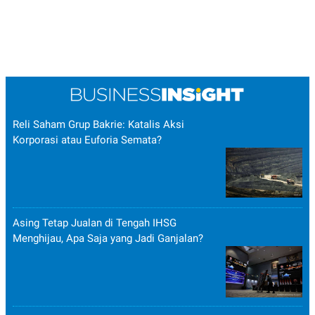
Reli Saham Grup Bakrie: Katalis Aksi
Korporasi atau Euforia Semata?
Asing Tetap Jualan di Tengah IHSG
Menghijau, Apa Saja yang Jadi Ganjalan?