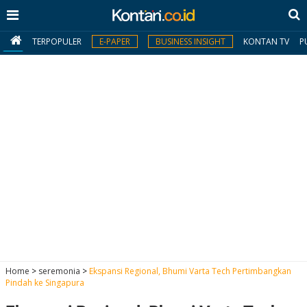
TERPOPULER
E-PAPER
BUSINESS INSIGHT
KONTAN TV
P
MY
KONTAN
Daftar
Masuk
BERITA
I
N
N
A
Home
>
seremonia
>
Ekspansi Regional, Bhumi Varta Tech Pertimbangkan
V
S
Pindah ke Singapura
E
I
S
O
T
N