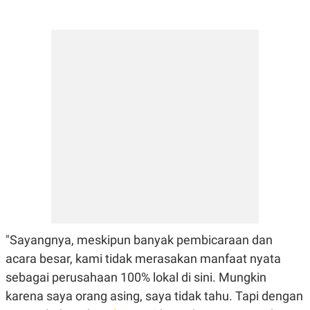
S
A
A
G
T
E
D
S
A
T
A
K
L
O
I
N
P
T
S
A
U
N
S
T
V
JARINGAN
K
P
"Sayangnya, meskipun banyak pembicaraan dan
O
R
acara besar, kami tidak merasakan manfaat nyata
N
E
T
S
sebagai perusahaan 100% lokal di sini. Mungkin
A
S
N
R
karena saya orang asing, saya tidak tahu. Tapi dengan
A
E