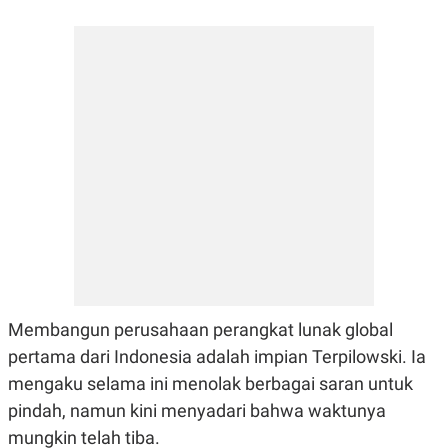
A
I
S
V
K
E
E
M
E
N
T
E
R
I
A
N
L
E
S
T
A
R
I
Membangun perusahaan perangkat lunak global
pertama dari Indonesia adalah impian Terpilowski. Ia
KANAL
mengaku selama ini menolak berbagai saran untuk
pindah, namun kini menyadari bahwa waktunya
P
I
mungkin telah tiba.
U
M