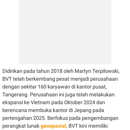
E
R
F
B
O
U
K
S
U
I
S
N
E
S
S
I
N
S
I
G
Didirikan pada tahun 2018 oleh Martyn Terpilowski,
H
BVT telah berkembang pesat menjadi perusahaan
T
dengan sekitar 160 karyawan di kantor pusat,
S
B
T
E
Tangerang. Perusahaan ini juga telah melakukan
O
L
C
A
ekspansi ke Vietnam pada Oktober 2024 dan
K
N
S
J
berencana membuka kantor di Jepang pada
E
A
pertengahan 2025. Berfokus pada pengembangan
T
O
U
N
perangkat lunak
geospasial
, BVT kini memiliki
P