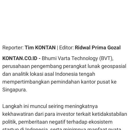
R
G
S
I
O
O
N
N
A
A
L
L
F
I
N
A
Reporter:
Tim KONTAN
| Editor:
Ridwal Prima Gozal
N
C
KONTAN.CO.ID -
Bhumi Varta Technology (BVT),
E
perusahaan pengembang perangkat lunak geospasial
Y
C
A
A
dan analitik lokasi asal Indonesia tengah
N
R
G
I
mempertimbangkan pemindahan kantor pusat ke
T
T
Singapura.
E
A
R
H
.
U
.
Langkah ini muncul seiring meningkatnya
.
kekhawatiran dari para investor terkait ketidakstabilan
K
L
E
I
politik, pemberitaan negatif terhadap ekosistem
S
F
startup di Indonesia, serta minimnya manfaat nyata