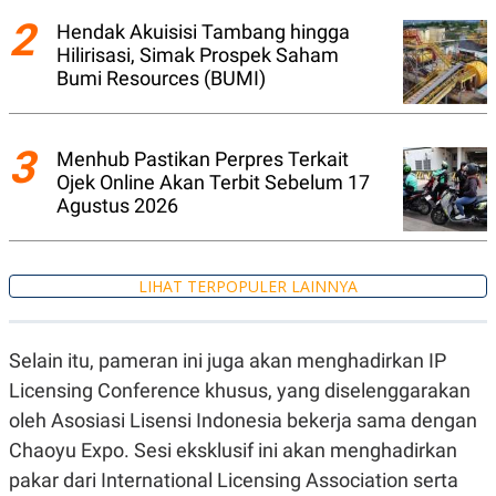
C
L
A
E
2
Hendak Akuisisi Tambang hingga
D
A
Hilirisasi, Simak Prospek Saham
E
S
M
E
Bumi Resources (BUMI)
Y
.
I
D
3
Menhub Pastikan Perpres Terkait
L
K
A
I
Ojek Online Akan Terbit Sebelum 17
N
N
Agustus 2026
G
E
G
R
A
J
N
A
A
E
LIHAT TERPOPULER LAINNYA
N
M
C
I
E
T
T
E
Selain itu, pameran ini juga akan menghadirkan IP
A
N
Licensing Conference khusus, yang diselenggarakan
K
E
A
oleh Asosiasi Lisensi Indonesia bekerja sama dengan
P
D
Chaoyu Expo. Sesi eksklusif ini akan menghadirkan
A
V
P
E
pakar dari International Licensing Association serta
E
R