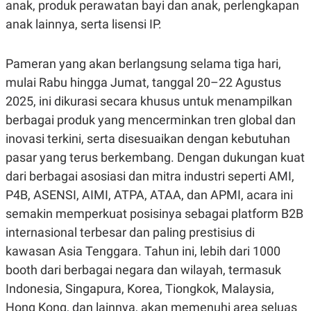
E
E
anak, produk perawatan bayi dan anak, perlengkapan
H
S
anak lainnya, serta lisensi IP.
A
T
T
Y
A
L
N
E
Pameran yang akan berlangsung selama tiga hari,
E
A
mulai Rabu hingga Jumat, tanggal 20–22 Agustus
N
N
G
A
2025, ini dikurasi secara khusus untuk menampilkan
L
L
berbagai produk yang mencerminkan tren global dan
I
I
S
S
inovasi terkini, serta disesuaikan dengan kebutuhan
H
I
S
pasar yang terus berkembang. Dengan dukungan kuat
E
K
dari berbagai asosiasi dan mitra industri seperti AMI,
X
O
E
L
P4B, ASENSI, AIMI, ATPA, ATAA, dan APMI, acara ini
C
O
semakin memperkuat posisinya sebagai platform B2B
U
M
T
internasional terbesar dan paling prestisius di
I
V
kawasan Asia Tenggara. Tahun ini, lebih dari 1000
E
booth dari berbagai negara dan wilayah, termasuk
C
O
Indonesia, Singapura, Korea, Tiongkok, Malaysia,
R
N
Hong Kong, dan lainnya, akan memenuhi area seluas