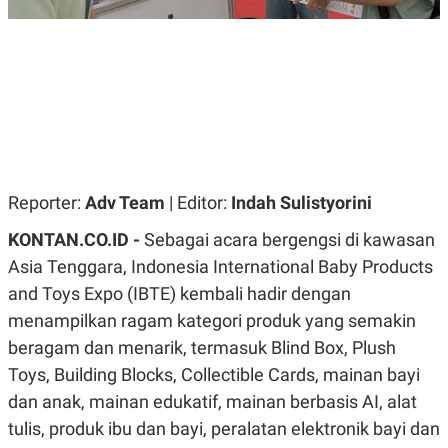
R
G
S
I
O
O
N
N
A
A
L
L
F
I
N
A
N
C
Reporter:
Adv Team
| Editor:
Indah Sulistyorini
E
Y
C
KONTAN.CO.ID -
Sebagai acara bergengsi di kawasan
A
A
N
R
Asia Tenggara, Indonesia International Baby Products
G
I
and Toys Expo (IBTE) kembali hadir dengan
T
T
E
A
menampilkan ragam kategori produk yang semakin
R
H
.
U
beragam dan menarik, termasuk Blind Box, Plush
.
Toys, Building Blocks, Collectible Cards, mainan bayi
.
dan anak, mainan edukatif, mainan berbasis AI, alat
K
L
E
I
tulis, produk ibu dan bayi, peralatan elektronik bayi dan
S
F