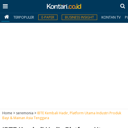
TERPOPULER
E-PAPER
BUSINESS INSIGHT
KONTAN TV
P
MY
KONTAN
Daftar
Masuk
BERITA
I
N
N
A
Home
>
seremonia
>
IBTE Kembali Hadir, Platform Utama Industri Produk
V
S
Bayi & Mainan Asia Tenggara
E
I
S
O
T
N