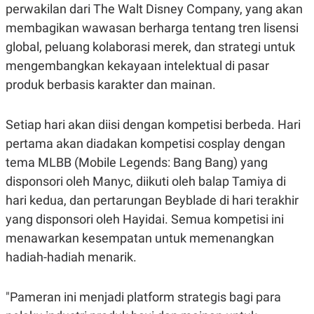
R
T
perwakilan dari The Walt Disney Company, yang akan
I
membagikan wawasan berharga tentang tren lisensi
S
I
global, peluang kolaborasi merek, dan strategi untuk
N
G
mengembangkan kekayaan intelektual di pasar
K
produk berbasis karakter dan mainan.
G
M
E
Setiap hari akan diisi dengan kompetisi berbeda. Hari
D
I
pertama akan diadakan kompetisi cosplay dengan
A
.
tema MLBB (Mobile Legends: Bang Bang) yang
I
disponsori oleh Manyc, diikuti oleh balap Tamiya di
D
hari kedua, dan pertarungan Beyblade di hari terakhir
yang disponsori oleh Hayidai. Semua kompetisi ini
SITEMAP
PROFILE
TERM
menawarkan kesempatan untuk memenangkan
OF
hadiah-hadiah menarik.
USE
PEDOMAN
PEMBERITAAN
"Pameran ini menjadi platform strategis bagi para
SIBER
PRIVACY