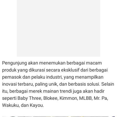
N
S
E
E
W
R
S
E
S
M
E
O
T
N
U
I
P
A
A
K
D
I
V
L
A
S
Pengunjung akan menemukan berbagai macam
K
produk yang dikurasi secara eksklusif dari berbagai
O
R
pemasok dan pelaku industri, yang menampilkan
P
O
inovasi terbaru, paling unik, dan berbasis solusi. Selain
R
itu, berbagai merek mainan trendi juga akan hadir
A
S
seperti Baby Three, Blokee, Kimmon, MLBB, Mr. Pa,
I
Wakuku, dan Kayou.
K
N
I
A
L
T