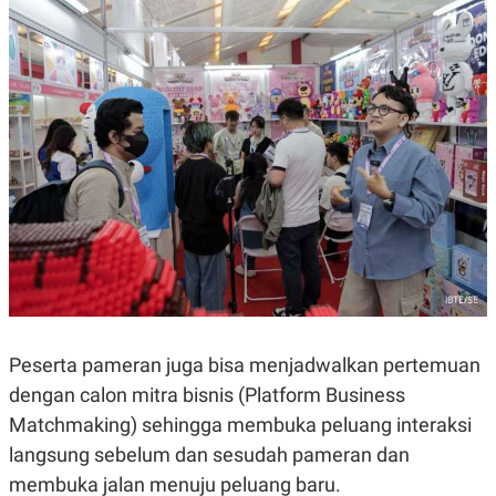
A
I
S
V
K
E
E
M
E
N
T
E
R
I
A
N
L
E
S
T
A
R
I
Peserta pameran juga bisa menjadwalkan pertemuan
dengan calon mitra bisnis (Platform Business
KANAL
Matchmaking) sehingga membuka peluang interaksi
langsung sebelum dan sesudah pameran dan
P
I
membuka jalan menuju peluang baru.
U
M