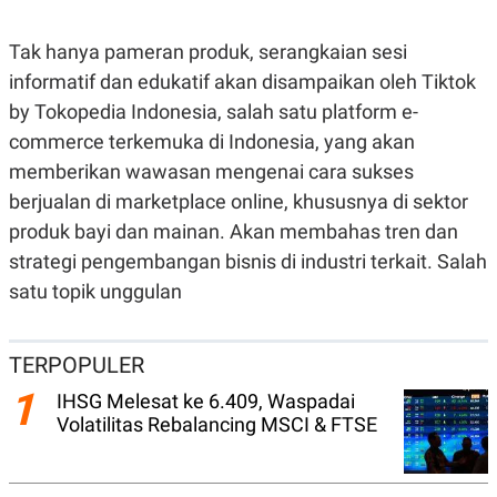
S
A
A
G
T
E
Tak hanya pameran produk, serangkaian sesi
D
S
A
informatif dan edukatif akan disampaikan oleh Tiktok
T
by Tokopedia Indonesia, salah satu platform e-
A
commerce terkemuka di Indonesia, yang akan
K
L
O
I
memberikan wawasan mengenai cara sukses
N
P
T
S
berjualan di marketplace online, khususnya di sektor
A
U
produk bayi dan mainan. Akan membahas tren dan
N
S
T
strategi pengembangan bisnis di industri terkait. Salah
V
satu topik unggulan
JARINGAN
TERPOPULER
K
P
1
O
R
IHSG Melesat ke 6.409, Waspadai
N
E
Volatilitas Rebalancing MSCI & FTSE
T
S
A
S
N
R
A
E